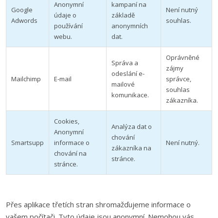
Anonymní
kampaní na
Google
Není nutný
údaje o
základě
Adwords
souhlas.
používání
anonymních
webu.
dat.
Oprávněné
Správa a
zájmy
odeslání e-
Mailchimp
E-mail
správce,
mailové
souhlas
komunikace.
zákazníka.
Cookies,
Analýza dat o
Anonymní
chování
Smartsupp
informace o
Není nutný.
zákazníka na
chování na
stránce.
stránce.
Přes aplikace třetích stran shromažďujeme informace o
vašem počítači. Tyto údaje jsou anonymní. Nemohou vás