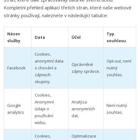
Kompletní přehled aplikací třetích stran, které naše webové
stránky používají, naleznete v následující tabulce:
Název
Typ
Data
Účel
služby
souhlasu
Cookies,
anonymní data
Opt-out, není
Oprávněné
Facebook
o chování a
nutný
zájmy správce.
zájmech
souhlas.
skupiny.
Cookies,
Anonymní
Analýza
Google
Není nutný
údaje o
anonymních
analytics
souhlas.
používání
dat.
webu.
Cookies,
Optimalizace