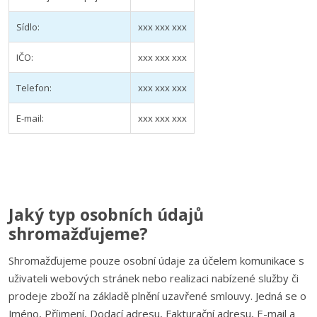
Sídlo:
xxx xxx xxx
IČO:
xxx xxx xxx
Telefon:
xxx xxx xxx
E-mail:
xxx xxx xxx
Jaký typ osobních údajů
shromažďujeme?
Shromažďujeme pouze osobní údaje za účelem komunikace s
uživateli webových stránek nebo realizaci nabízené služby či
prodeje zboží na základě plnění uzavřené smlouvy. Jedná se o
Jméno, Příjmení, Dodací adresu, Fakturační adresu, E-mail a