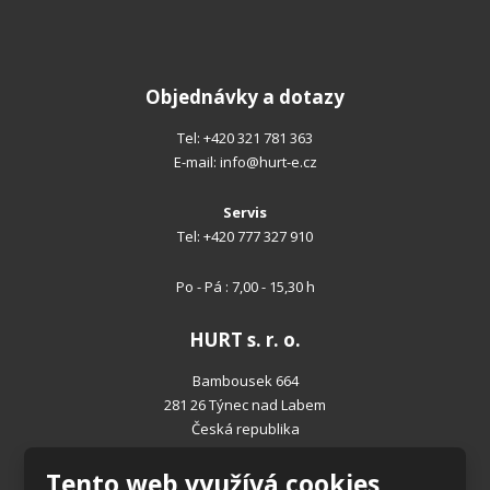
Objednávky a dotazy
Tel:
+420 321 781 363
E-mail:
info@hurt-e.cz
Servis
Tel:
+420 777 327 910
Po - Pá : 7,00 - 15,30 h
HURT s. r. o.
Bambousek 664
281 26 Týnec nad Labem
Česká republika
Tento web využívá cookies