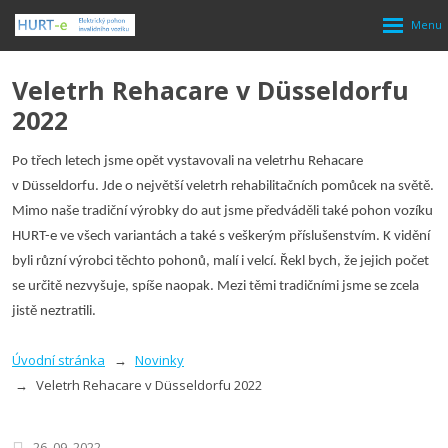
Rozbalen
menu
Veletrh Rehacare v Düsseldorfu
2022
Po třech letech jsme opět vystavovali na veletrhu Rehacare
v Düsseldorfu. Jde o největší veletrh rehabilitačních pomůcek na světě.
Mimo naše tradiční výrobky do aut jsme předváděli také pohon vozíku
HURT-e ve všech variantách a také s veškerým příslušenstvím. K vidění
byli různí výrobci těchto pohonů, malí i velcí. Řekl bych, že jejich počet
se určitě nezvyšuje, spíše naopak. Mezi těmi tradičními jsme se zcela
jistě neztratili.
Úvodní stránka
Novinky
Veletrh Rehacare v Düsseldorfu 2022
26. 09. 2022