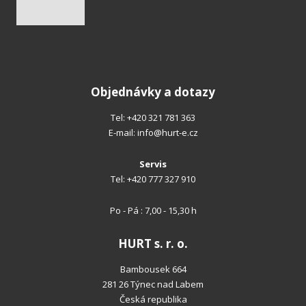
Objednávky a dotazy
Tel:
+420 321 781 363
E-mail:
info@hurt-e.cz
Servis
Tel:
+420 777 327 910
Po - Pá : 7,00 - 15,30 h
HURT s. r. o.
Bambousek 664
281 26 Týnec nad Labem
Česká republika