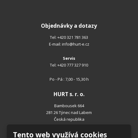
Objednávky a dotazy
Tel:
+420 321 781 363
E-mail:
info@hurt-e.cz
Servis
Tel:
+420 777 327 910
Po - Pá : 7,00 - 15,30 h
HURT s. r. o.
Bambousek 664
281 26 Týnec nad Labem
Česká republika
Tento web využívá cookies